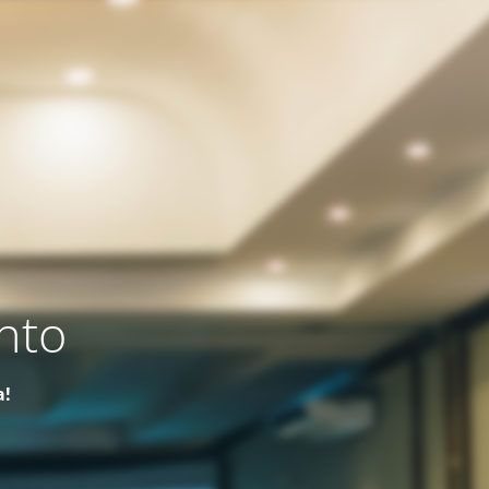
nto
a!